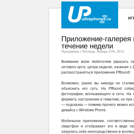
ИГ
Приложение-галерея п
течение недели
Программы
|
Пятница, Январь 27th, 2012
Внимание всем любителям украсить св
сетевого арта: целую неделю, начиная с 
распространяться приложение Ffffound!
Возможно, ранее вы никогда не сталк
объяснить его суть. На Ffffound соб
фотографии, всплывающего в сети. На 
формату, настроению и тематике, но при
— подсказка — помимо прочего можно исп
девайса с Windows Phone.
Мобильное приложение, соответственно,
смартфон и отображает его и виде пр
загрузить себе непосредственно в колле