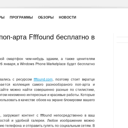
РЫ
ПРОГРАММЫ
ОБЗОРЫ
НОВОСТИ
оп-арта Ffffound бесплатно в
ой смартфон чем-нибудь эдаким, а также ценителям
26 января, в Windows Phone Marketplace будет бесплатно
ивались с ресурсом
ffffound.com
, поэтому стоит вкратце
ирается коллекция самого разнообзраного поп-арта и
сайте можно найти совершенно разные по стилистике,
 этом неизменно интересные и красивые работы. Которые
ользовать в качестве обоев на экране блокировки вашего
 загружает контент с ffffound непосредственно в ваш
остой и удобной галереи. Любое изображение можно
цию телефона и отправить гулять по социальным сетям. В