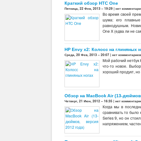
Краткий обзор HTC One
Пятница, 22 Фев, 2013 – 19:29 |
нет комментари
Во время своей пре
шума: его плавные
равнодушным. Новин
One X (едва ли не са
HP Envy x2: Колосс на глиняных н
Среда, 20 Фев, 2013 – 20:07 |
нет комментариев
Мой рабочий нетбук 
что-то новое. Выбор
хороший продукт, но
Обзор на MacBook Air (13-дюймов,
Четверг, 21 Июн, 2012 – 16:35 |
нет комментари
Когда мы в последн
сравнивать то было 
Series 9, но он сто
напряжением, частень