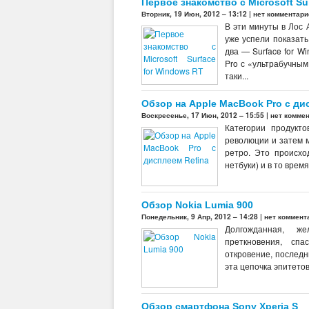
Первое знакомство с Microsoft Su
Вторник, 19 Июн, 2012 – 13:12 |
нет комментари
В эти минуты в Лос 
уже успели показат
два — Surface for Wi
Pro с «ультрабучным»
таки...
Обзор на Apple MacBook Pro с ди
Воскресенье, 17 Июн, 2012 – 15:55 |
нет комме
Категории продукто
революции и затем м
ретро. Это происход
нетбуки) и в то врем
Обзор Nokia Lumia 900
Понедельник, 9 Апр, 2012 – 14:28 |
нет коммент
Долгожданная, же
преткновения, спа
откровение, последн
эта цепочка эпитетов
Обзор смартфона Sony Xperia S