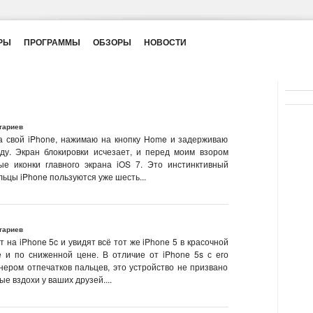
РЫ
ПРОГРАММЫ
ОБЗОРЫ
НОВОСТИ
тариев
а свой iPhone, нажимаю на кнопку Home и задерживаю
ду. Экран блокировки исчезает, и перед моим взором
ые иконки главного экрана iOS 7. Это инстинктивный
льцы iPhone пользуются уже шесть...
тариев
 на iPhone 5c и увидят всё тот же iPhone 5 в красочной
е и по сниженной цене. В отличие от iPhone 5s с его
нером отпечатков пальцев, это устройство не призвано
е вздохи у ваших друзей....