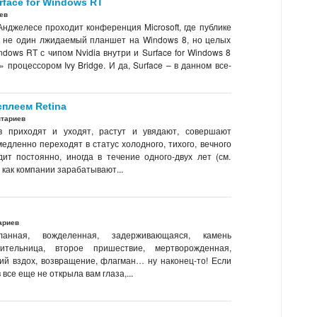
rface for Windows RT
ев
Анджелесе проходит конференция Microsoft, где публике
ь не один лжидаемый планшет на Windows 8, но целых
ndows RT с чипом Nvidia внутри и Surface for Windows 8
 процессором Ivy Bridge. И да, Surface – в данном все-
сплеем Retina
нтариев
в приходят и уходят, растут и увядают, совершают
едленно переходят в статус холодного, тихого, вечного
ит постоянно, иногда в течение одного-двух лет (см.
я как компании зарабатывают...
ариев
ланная, вожделенная, задерживающаяся, камень
сительница, второе пришествие, мертворожденная,
ий вздох, возвращение, флагман… ну наконец-то! Если
 все еще не открыла вам глаза,...