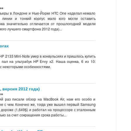
ев
мьеры в Лондоне и Нью-Йорке HTC One наделал немало
 линии и тонкий корпус мало кого могли оставить
ка значительно отличается от прошлогодней модели
мого лучшего смартфона 2012 года)...
огах
HP 2133 Mini-Note умер в конвульсиях и пришлось купить
 пал на ультрабук HP Envy x2. Наша оценка, 6 из 10:
 с некоторыми особенностями.
 версия 2012 года)
ев
ий раз писали обзор на MacBook Air, нам его особо и
не с чем. Конечно же, тогда уже вышел первый Samsung
ил дороже (1,649$) и работал на процессоре с эталонным
ко за счет сокращения срока работы...