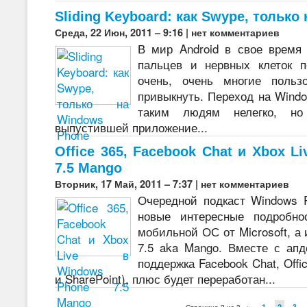
Sliding Keyboard: как Swype, только
Среда, 22 Июн, 2011 – 9:16 |
нет комментариев
В мир Android в свое время
пальцев и нервных клеток 
очень, очень многие польз
привыкнуть. Переход на Windo
таким людям нелегко, но 
выпустившей приложение...
Office 365, Facebook Chat и Xbox L
7.5 Mango
Вторник, 17 Май, 2011 – 7:37 |
нет комментариев
Очередной подкаст Windows 
новые интересные подробно
мобильной ОС от Microsoft, а
7.5 aka Mango. Вместе с ап
поддержка Facebook Chat, Offi
и SharePoint), плюс будет переработан...
«
1
2
3